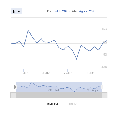
De
Jul 8, 2026
Até
Ago 7, 2026
1m ▾
+5%
0%
-5%
-10%
13/07
20/07
27/07
03/08
20. Jul
3. Ago
BMEB4
IBOV